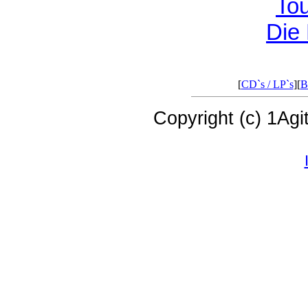
To
Die
[
CD`s / LP`s
][
B
Copyright (c) 1Agi